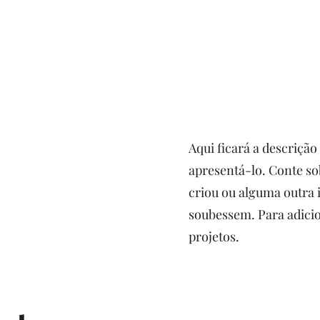
Serviços
Materiais
Informações
Entre em co
Aqui ficará a descrição
apresentá-lo. Conte sob
criou ou alguma outra 
soubessem. Para adicio
projetos.